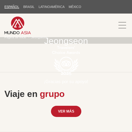
ESPAÑOL
BRASIL
LATINOAMÉRICA
MÉXICO
Página de inicio
Jeongseon
Jeongseon
¡Gracias por su apoyo!
Viaje en
grupo
VER MÁS