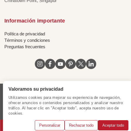
Chinatown Point, Singapur
Información importante
Política de privacidad
Términos y condiciones
Preguntas frecuentes
Valoramos su privacidad
Licencia de Vietnam
|
Certificado de Singapur
|
Utilizamos cookies para mejorar su experiencia de navegación,
Certificado de Hong Kong, China
|
Certificado de Chile
|
ofrecer anuncios o contenidos personalizados y analizar nuestro
tráfico. Al hacer clic en "Aceptar todo", acepta nuestro uso de
Certificado de Peru
|
Certificado de Mexico
|
cookies.
Certificado de Colombia
Personalizar
Rechazar todo
Aceptar todo
© 2018 - 2025 Mundo Asia. Reservados todos los derechos.