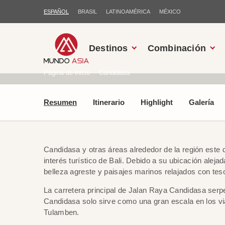
ESPAÑOL
BRASIL
LATINOAMÉRICA
MÉXICO
Destinos
Combinación
Página de inicio
Candidasa
Resumen
Itinerario
Highlight
Galería
Candidasa y otras áreas alrededor de la región este 
interés turístico de Bali. Debido a su ubicación aleja
belleza agreste y paisajes marinos relajados con tes
La carretera principal de Jalan Raya Candidasa serpe
Candidasa solo sirve como una gran escala en los via
Tulamben.