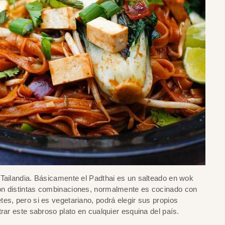
 Tailandia. Básicamente el Padthai es un salteado en wok
on distintas combinaciones, normalmente es cocinado con
es, pero si es vegetariano, podrá elegir sus propios
rar este sabroso plato en cualquier esquina del país.